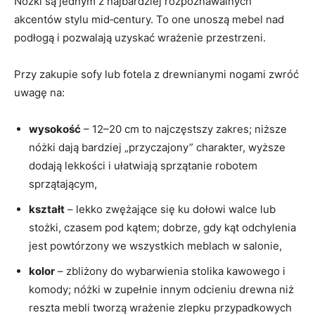
Nóżki są jednym z najbardziej rozpoznawalnych
akcentów stylu mid‑century. To one unoszą mebel nad
podłogą i pozwalają uzyskać wrażenie przestrzeni.
Przy zakupie sofy lub fotela z drewnianymi nogami zwróć
uwagę na:
wysokość
– 12–20 cm to najczęstszy zakres; niższe
nóżki dają bardziej „przyczajony” charakter, wyższe
dodają lekkości i ułatwiają sprzątanie robotem
sprzątającym,
kształt
– lekko zwężające się ku dołowi walce lub
stożki, czasem pod kątem; dobrze, gdy kąt odchylenia
jest powtórzony we wszystkich meblach w salonie,
kolor
– zbliżony do wybarwienia stolika kawowego i
komody; nóżki w zupełnie innym odcieniu drewna niż
reszta mebli tworzą wrażenie zlepku przypadkowych