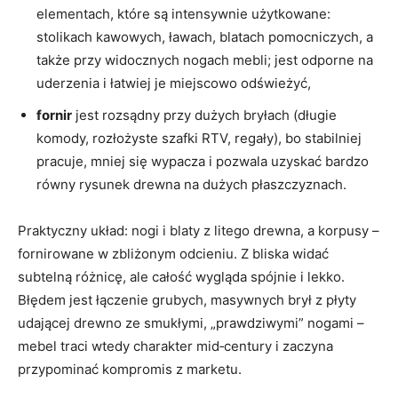
elementach, które są intensywnie użytkowane:
stolikach kawowych, ławach, blatach pomocniczych, a
także przy widocznych nogach mebli; jest odporne na
uderzenia i łatwiej je miejscowo odświeżyć,
fornir
jest rozsądny przy dużych bryłach (długie
komody, rozłożyste szafki RTV, regały), bo stabilniej
pracuje, mniej się wypacza i pozwala uzyskać bardzo
równy rysunek drewna na dużych płaszczyznach.
Praktyczny układ: nogi i blaty z litego drewna, a korpusy –
fornirowane w zbliżonym odcieniu. Z bliska widać
subtelną różnicę, ale całość wygląda spójnie i lekko.
Błędem jest łączenie grubych, masywnych brył z płyty
udającej drewno ze smukłymi, „prawdziwymi” nogami –
mebel traci wtedy charakter mid‑century i zaczyna
przypominać kompromis z marketu.