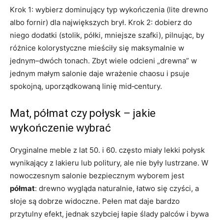
Krok 1: wybierz dominujący typ wykończenia (lite drewno
albo fornir) dla największych brył. Krok 2: dobierz do
niego dodatki (stolik, półki, mniejsze szafki), pilnując, by
różnice kolorystyczne mieściły się maksymalnie w
jednym–dwóch tonach. Zbyt wiele odcieni „drewna” w
jednym małym salonie daje wrażenie chaosu i psuje
spokojną, uporządkowaną linię mid‑century.
Mat, półmat czy połysk – jakie
wykończenie wybrać
Oryginalne meble z lat 50. i 60. często miały lekki połysk
wynikający z lakieru lub politury, ale nie były lustrzane. W
nowoczesnym salonie bezpiecznym wyborem jest
półmat
: drewno wygląda naturalnie, łatwo się czyści, a
słoje są dobrze widoczne. Pełen mat daje bardzo
przytulny efekt, jednak szybciej łapie ślady palców i bywa