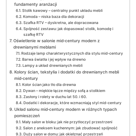
fundamenty aranżacji
Stolik kawowy – centralny punkt układu mebli
Komoda – niska baza dla dekoracji
Szafka RTV – dyskretna, ale dopracowana
Spójność zestawu: jak dopasować stolik, komodę i
szafkę RTV
Oświetlenie w salonie mid‑century modern z
drewnianymi meblami
Rodzaje lamp charakterystycznych dla stylu mid‑century
Barwa światła i jej wpływ na drewno
Lampy a układ drewnianych mebli
Kolory ścian, tekstylia i dodatki do drewnianych mebli
mid‑century
Kolor ścian jako tło dla drewna
Dywan – miękkie łącze między sofą a stolikiem
Zasłony i rolety w duchu lat 50. i 60.
Dodatki i dekoracje, które wzmacniają styl mid‑century
Układ salonu mid‑century modern w różnych typach
pomieszczeń
Mały salon w bloku: jak nie przytłoczyć przestrzeni
Salon z aneksem kuchennym: jak zbudować spójność
Duży salon w domu: jak okiełznać przestrzeń