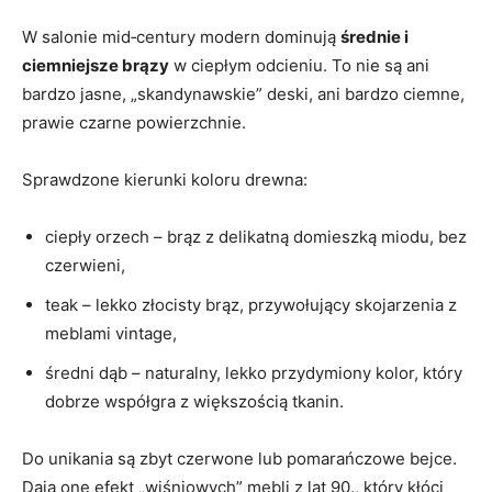
W salonie mid‑century modern dominują
średnie i
ciemniejsze brązy
w ciepłym odcieniu. To nie są ani
bardzo jasne, „skandynawskie” deski, ani bardzo ciemne,
prawie czarne powierzchnie.
Sprawdzone kierunki koloru drewna:
ciepły orzech – brąz z delikatną domieszką miodu, bez
czerwieni,
teak – lekko złocisty brąz, przywołujący skojarzenia z
meblami vintage,
średni dąb – naturalny, lekko przydymiony kolor, który
dobrze współgra z większością tkanin.
Do unikania są zbyt czerwone lub pomarańczowe bejce.
Dają one efekt „wiśniowych” mebli z lat 90., który kłóci