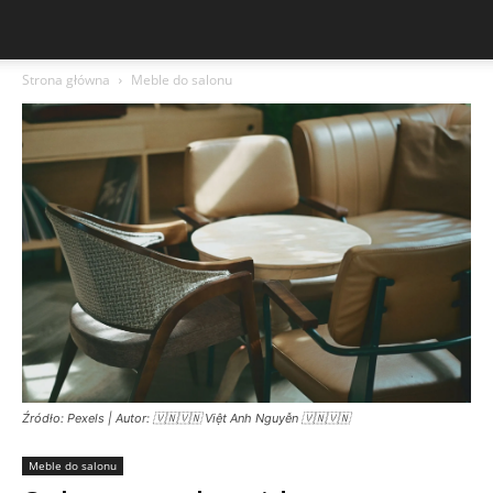
Strona główna
Meble do salonu
Źródło: Pexels | Autor: 🇻🇳🇻🇳 Việt Anh Nguyễn 🇻🇳🇻🇳
Meble do salonu