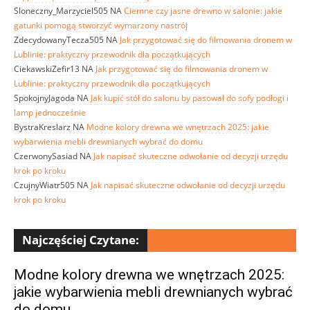
Sloneczny_Marzyciel505
NA
Ciemne czy jasne drewno w salonie: jakie
gatunki pomogą stworzyć wymarzony nastrój
ZdecydowanyTecza505
NA
Jak przygotować się do filmowania dronem w
Lublinie: praktyczny przewodnik dla początkujących
CiekawskiZefir13
NA
Jak przygotować się do filmowania dronem w
Lublinie: praktyczny przewodnik dla początkujących
SpokojnyJagoda
NA
Jak kupić stół do salonu by pasował do sofy podłogi i
lamp jednocześnie
BystraKreslarz
NA
Modne kolory drewna we wnętrzach 2025: jakie
wybarwienia mebli drewnianych wybrać do domu
CzerwonySasiad
NA
Jak napisać skuteczne odwołanie od decyzji urzędu
krok po kroku
CzujnyWiatr505
NA
Jak napisać skuteczne odwołanie od decyzji urzędu
krok po kroku
Najczęściej Czytane:
Modne kolory drewna we wnętrzach 2025:
jakie wybarwienia mebli drewnianych wybrać
do domu