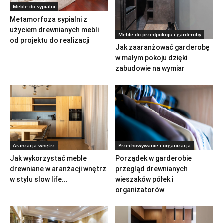
Meble do sypialni
Metamorfoza sypialni z
użyciem drewnianych mebli
Meble do przedpokoju i garderoby
od projektu do realizacji
Jak zaaranżować garderobę
w małym pokoju dzięki
zabudowie na wymiar
Aranżacja wnętrz
Przechowywanie i organizacja
Jak wykorzystać meble
Porządek w garderobie
drewniane w aranżacji wnętrz
przegląd drewnianych
w stylu slow life...
wieszaków półek i
organizatorów