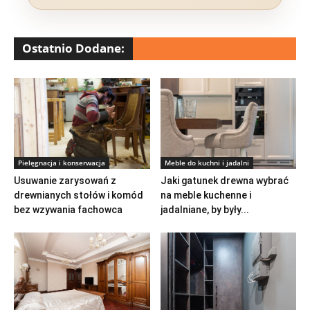
Ostatnio Dodane:
Pielęgnacja i konserwacja
Meble do kuchni i jadalni
Usuwanie zarysowań z
Jaki gatunek drewna wybrać
drewnianych stołów i komód
na meble kuchenne i
bez wzywania fachowca
jadalniane, by były...